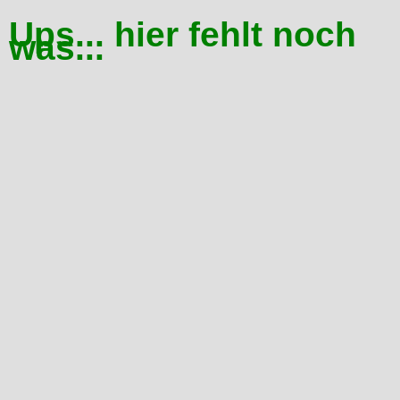
Ups... hier fehlt noch
was...